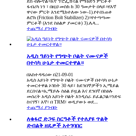
ደስ ብሎኛል።እኛ ፕሮፌሽናል የማዕድን ምርቶች
ፋብሪካ ነን ፣ በዚህ መስክ ከ 30 ዓመታት በላይ።የእኛ
ዋናው ምርት እንደሚከተለው ነው-1).የተሰነጠቀ
ለሮክ (Friction Bolt Stabilizer) 2)።የተጣጣሙ
ምርቶች (እንደ ስዕልዎ ያመርቱ) 3).ሌላ...
ተጨማሪ ያንብቡ
አዲስ ዓይነት የግጭት ቦልት ናሙናዎች
በተሳካ ሁኔታ ተመርተዋል።
በአስተዳዳሪው በ21-09-01
አዲስ አይነት የግጭት ቦልት ናሙናዎች በተሳካ ሁኔታ
ተመርተዋል ኦገስት 30 ላይ፣ ከደንበኞቻችን ኢሜይል
ደርሰናል።ኢሜይሉ ስዕል ይዟል እና ደንበኛ በስዕሉ
መሰረት አዲስ አይነት ቦልት እንዲሰራ ይፈልጋል።ንድፍ
ስናገኝ፣ እኛ፣ በ TRM፣ ወዲያውኑ ወደ...
ተጨማሪ ያንብቡ
ለቁፋሮ ድጋፍ ስርዓቶች የተለያዩ ጥልቅ
ድብልቅ ዘዴዎች አተገባበር