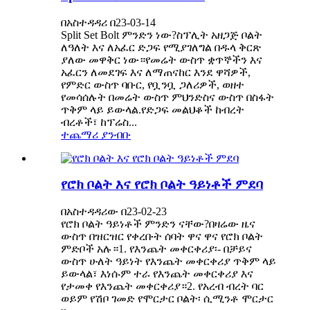
በአስተዳዳሪ በ23-03-14
Split Set Bolt ምንድን ነው?ስፕሊት አዘጋጅ ቦልት
ለዓለት እና ለአፈር ድጋፍ የሚያገለግል በዱላ ቅርጽ
ያለው መዋቅር ነው።የመሬት ውስጥ ቋጥኞችን እና
አፈርን ለመደገፍ እና ለማጠናከር እንደ ዋሻዎች,
የምድር ውስጥ ባቡር, የቧንቧ ጋለሪዎች, ወዘተ
የመሳሰሉት በመሬት ውስጥ ምህንድስና ውስጥ በስፋት
ጥቅም ላይ ይውላል.የድጋፍ መልህቆች ከብረት
ብረቶች፣ ከፕሬስ...
ተጨማሪ ያንብቡ
የሮክ ቦልት እና የሮክ ቦልት ዓይነቶች ምደባ
በአስተዳዳሪው በ23-02-23
የሮክ ቦልት ዓይነቶች ምንድን ናቸው?በዛሬው ዜና
ውስጥ በዝርዝር የቀረቡት ሰባት ዋና ዋና የሮክ ቦልት
ምድቦች አሉ።1. የእንጨት መቀርቀሪያ፡- በቻይና
ውስጥ ሁለት ዓይነት የእንጨት መቀርቀሪያ ጥቅም ላይ
ይውላል፣ እነሱም ተራ የእንጨት መቀርቀሪያ እና
የታመቀ የእንጨት መቀርቀሪያ።2. የአረብ ብረት ባር
ወይም የሽቦ ገመድ የሞርታር ቦልት፡ ሲሚንቶ ሞርታር