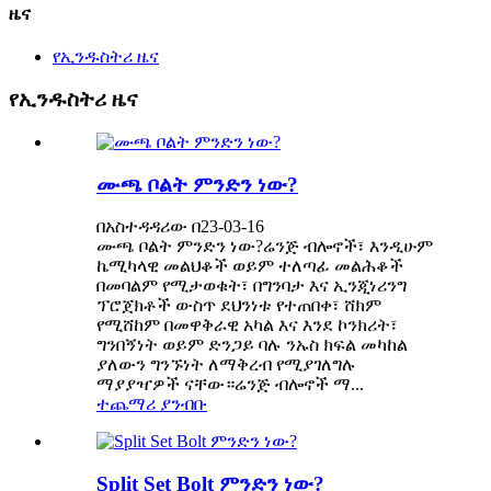
ዜና
የኢንዱስትሪ ዜና
የኢንዱስትሪ ዜና
ሙጫ ቦልት ምንድን ነው?
በአስተዳዳሪው በ23-03-16
ሙጫ ቦልት ምንድን ነው?ሬንጅ ብሎኖች፣ እንዲሁም
ኬሚካላዊ መልህቆች ወይም ተለጣፊ መልሕቆች
በመባልም የሚታወቁት፣ በግንባታ እና ኢንጂነሪንግ
ፕሮጀክቶች ውስጥ ደህንነቱ የተጠበቀ፣ ሸክም
የሚሸከም በመዋቅራዊ አካል እና እንደ ኮንክሪት፣
ግንበኝነት ወይም ድንጋይ ባሉ ንኡስ ክፍል መካከል
ያለውን ግንኙነት ለማቅረብ የሚያገለግሉ
ማያያዣዎች ናቸው።ሬንጅ ብሎኖች ማ...
ተጨማሪ ያንብቡ
Split Set Bolt ምንድን ነው?