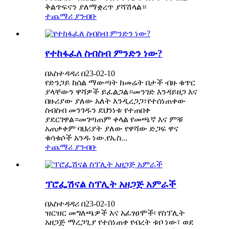
ቅልጥፍናን ያለማቋረጥ ያሻሽላል።
ተጨማሪ ያንብቡ
የተከፋፈለ ስብስብ ምንድን ነው?
በአስተዳዳሪ በ23-02-10
የድንጋይ ከሰል ማውጣት ከመሬት በታች ብዙ ቁጥር
ያላቸውን ዋሻዎች ይፈልጋል።መንገድ እንዳይዘጋ እና
በዙሪያው ያለው አለት እንዲረጋጋ፣የተሰነጠቀው
ስብስብ መንገዱን ደህንነቱ የተጠበቀ
ያደርገዋል።መገጣጠም ቀላል የመጫኛ እና ምቹ
አጠቃቀም ባህሪያት ያለው የዋሻው ድጋፍ ዋና
ቁሳቁሶች አንዱ ነው.የኤስ...
ተጨማሪ ያንብቡ
ፕሮፌሽናል ስፕሊት አዘጋጅ አምራች
በአስተዳዳሪ በ23-02-10
ዝርዝር መግለጫዎች እና አፈፃፀሞች፡ የስፕሊት
አዘጋጅ ማረጋጊያ የተሰነጠቀ የብረት ቱቦ ነው፣ ወደ