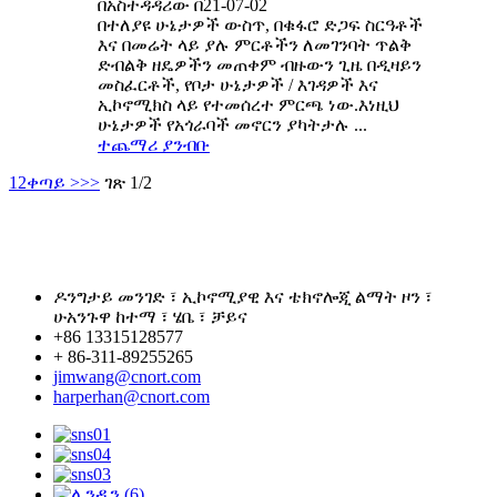
በአስተዳዳሪው በ21-07-02
በተለያዩ ሁኔታዎች ውስጥ, በቁፋሮ ድጋፍ ስርዓቶች
እና በመሬት ላይ ያሉ ምርቶችን ለመገንባት ጥልቅ
ድብልቅ ዘዴዎችን መጠቀም ብዙውን ጊዜ በዲዛይን
መስፈርቶች, የቦታ ሁኔታዎች / እገዳዎች እና
ኢኮኖሚክስ ላይ የተመሰረተ ምርጫ ነው.እነዚህ
ሁኔታዎች የአጎራባች መኖርን ያካትታሉ ...
ተጨማሪ ያንብቡ
1
2
ቀጣይ >
>>
ገጽ 1/2
ዶንግታይ መንገድ ፣ ኢኮኖሚያዊ እና ቴክኖሎጂ ልማት ዞን ፣
ሁአንጉዋ ከተማ ፣ ሄቤ ፣ ቻይና
+86 13315128577
+ 86-311-89255265
jimwang@cnort.com
harperhan@cnort.com