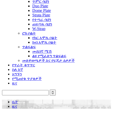
ጥምር ሳህን
Duo Plate
Dome Plate
Strata Plate
የተጣራ ሳህን
ጠፍጣፋ ሳህን
W-Strap
ሮክ ቦልት
የክር አሞሌ ቦልት
ክብ አሞሌ ቦልት
ጥልፍልፍ
መደበኛ ሜሽ
ልዩ የሚፈለግ ጥልፍልፍ
መለዋወጫዎች እና የፍጆታ ዕቃዎች
የጥራት ቁጥጥር
ስለ እኛ
አግኙን
የሚጠየቁ ጥያቄዎች
ዜና
ቤት
ዜና