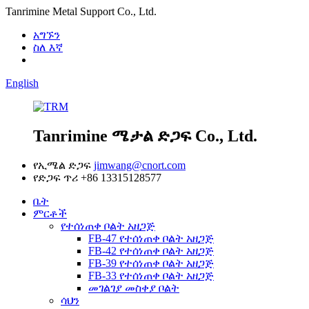
Tanrimine Metal Support Co., Ltd.
አግኙን
ስለ እኛ
English
Tanrimine ሜታል ድጋፍ Co., Ltd.
የኢሜል ድጋፍ
jimwang@cnort.com
የድጋፍ ጥሪ
+86 13315128577
ቤት
ምርቶች
የተሰነጠቀ ቦልት አዘጋጅ
FB-47 የተሰነጠቀ ቦልት አዘጋጅ
FB-42 የተሰነጠቀ ቦልት አዘጋጅ
FB-39 የተሰነጠቀ ቦልት አዘጋጅ
FB-33 የተሰነጠቀ ቦልት አዘጋጅ
መገልገያ መስቀያ ቦልት
ሳህን