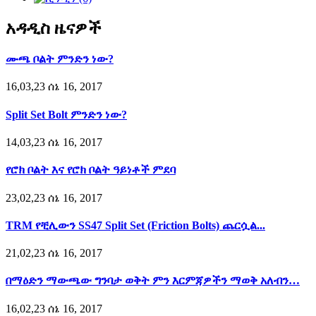
አዳዲስ ዜናዎች
ሙጫ ቦልት ምንድን ነው?
16,03,23 ሰኔ 16, 2017
Split Set Bolt ምንድን ነው?
14,03,23 ሰኔ 16, 2017
የሮክ ቦልት እና የሮክ ቦልት ዓይነቶች ምደባ
23,02,23 ሰኔ 16, 2017
TRM የቺሊውን SS47 Split Set (Friction Bolts) ጨርሷል...
21,02,23 ሰኔ 16, 2017
በማዕድን ማውጫው ግንባታ ወቅት ምን እርምጃዎችን ማወቅ አለብን…
16,02,23 ሰኔ 16, 2017