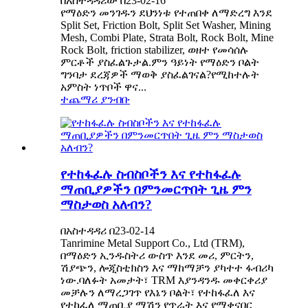
በአስተዳዳሪው በ23-02-16
የማዕድን መንገዱን ደህንነቱ የተጠበቀ ለማድረግ እንደ
Split Set, Friction Bolt, Split Set Washer, Mining
Mesh, Combi Plate, Strata Bolt, Rock Bolt, Mine
Rock Bolt, friction stabilizer, ወዘተ የመሳሰሉ
ምርቶች ያስፈልጉታል.ምን ዓይነት የማዕድን ቦልት
ግንባታ ደረጃዎች ማወቅ ያስፈልገናል?የሚከተሉት
አምስት ነጥቦች ዋና...
ተጨማሪ ያንብቡ
የተከፋፈሉ ስብስቦችን እና የተከፋፈሉ
ማጠቢያዎችን በምንመርጥበት ጊዜ ምን
ማስታወስ አለብን?
በአስተዳዳሪ በ23-02-14
Tanrimine Metal Support Co., Ltd (TRM),
በማዕድን ኢንዱስትሪ ውስጥ እንደ መሪ, ምርትን,
ሽያጭን, ሎጂስቲክስን እና ማከማቻን ያካተተ ፋብሪካ
ነው.ባለፉት አመታት፣ TRM እያንዳንዱ መቀርቀሪያ
መቻሉን ለማረጋገጥ የእኔን ቦልት፣ የተከፋፈለ እና
የተከፈለ ማጠቢያ ማሽን የጥራት እና የማቀናበር