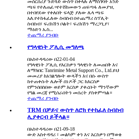
መሰርሰሪያ ጉድጓድ ውስጥ በቀላሉ ለማስገባት አንድ
ጫፍ የተለጠፈ።የተሸከመውን ጠፍጣፋ ለመያዝ,
በተበየደው የቀለበት ፍላጅ ያለው ሌላ ጫፍ
አለ.የተከፋፈለው ስብስብ በተጨማሪ ስፕሊት
ስብስብ፣ ፍሪክሽን ቦልት፣ ፍሪክሽን ማረጋጊያ፣
ማዕድን ኤስ...
ተጨማሪ ያንብቡ
የግላዊነት ፖሊሲ መግለጫ
በአስተዳዳሪው በ22-01-04
የግላዊነት ፖሊሲ የእርስዎን ግላዊነት ለመጠበቅ እና
ለማክበር Tanrimine Metal Support Co., Ltd.ይህ
መመሪያ ከአገልግሎት ውላችን እና በሱ ውስጥ
ከተጠቀሱት ሌሎች ሰነዶች ጋር ከእርስዎ
የምንሰበስበው ወይም እርስዎ ያቀረቡት ማንኛውም
የግል መረጃ የሚሰራበትን መሰረት ያስቀምጣል።
ተጨማሪ ያንብቡ
TRM በቻይና ውስጥ ለሮክ የተከፈለ ስብስብ
ሊያቀርብ ይችላል።
በአስተዳዳሪው በ21-09-18
ውድ አስተዳዳሪ ፣ መልካም ቀን እና እርስዎን በማወቄ