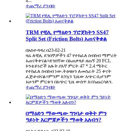
u...
ተጨማሪ ያንብቡ
TRM የቺሊ የማዕድን ፕሮጀክትን SS47
Split Set (Friction Bolts) አጠናቅቋል
በአስተዳዳሪ በ23-02-21
ዛሬ ለቺሊ ደንበኞቻችን 47 የተከፈለ ስብስብ ማምረት
አጠናቅቀናል።ደንበኛው በአጠቃላይ ዘጠኝ 20 FCL
ኮንቴይነሮች አሉት.የእኛ ምርት 47 * 2.4 ሜትር
የተከፈለ ስብስብ ነው.ትዕዛዙን ለመስራት 25 ቀናት
ፈጅቶብናል።ምንም እንኳን ጊዜው አጭር ቢሆንም
አሁንም ምርቱን በአጭር ጊዜ ውስጥ እናስጨርሳለን.
ተጨማሪ ያንብቡ
በማዕድን ማውጫው ግንባታ ወቅት ምን
ዓይነት እርምጃዎችን ማወቅ አለብን?