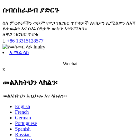
ሰብስክራይብ ያድርጉ
ስለ ምርቶቻችን ወይም የዋጋ ዝርዝር ጥያቄዎች እባክዎን ኢሜልዎን ለእኛ
ይተዉልን እና በ24 ሰዓታት ውስጥ እንገናኛለን።
ለዋጋ ዝርዝር ጥያቄ

+86 13315128577
ኢሜል ላክ
Wechat
x
መልእክትህን ላክልን፡
መልእክትህን እዚህ ጻፍ እና ላኩልን።
English
French
German
Portuguese
Spanish
Russian